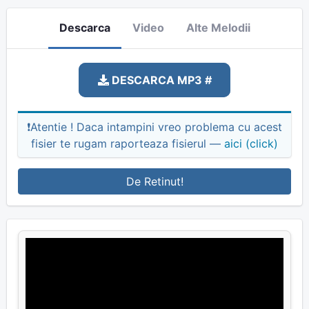
Descarca
Video
Alte Melodii
DESCARCA MP3 #
❗Atentie ! Daca intampini vreo problema cu acest
fisier te rugam raporteaza fisierul —
aici (click)
De Retinut!