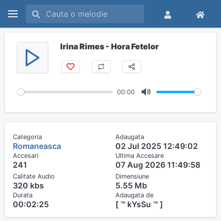
Irina Rimes - Hora Fetelor
00:00
M
u
t
Categoria
Adaugata
e
Romaneasca
02 Jul 2025 12:49:02
Accesari
Ultima Accesare
241
07 Aug 2026 11:49:58
Calitate Audio
Dimensiune
320 kbs
5.55 Mb
Durata
Adaugata de
00:02:25
[ ™ kYsSu ™ ]