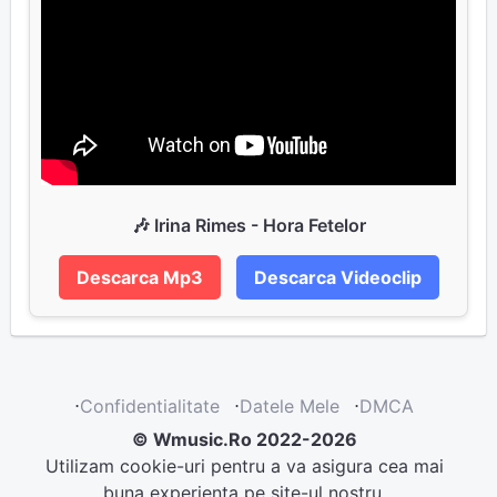
🎶 Irina Rimes - Hora Fetelor
Descarca Mp3
Descarca Videoclip
⋅
Confidentialitate
⋅
Datele Mele
⋅
DMCA
© Wmusic.Ro 2022-2026
Utilizam cookie-uri pentru a va asigura cea mai
buna experienta pe site-ul nostru.