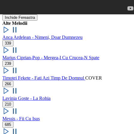
Inchide Fereastra
Alte Melodii
Anca Ardelean - Nimeni, Doar Dumnezeu
339
Marius Ciprian-Pop - Mergea-I Cu Crucea-N Spate
239
Timotei Fekete - Fati Azi Timp De Domnul
COVER
266
Lavinia Goste - La Rohia
210
Messis - Fii Cu Isus
685