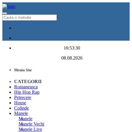
16:53:30
08.08.2026
Meniu Site
CATEGORII
Romaneasca
Hip Hop Rap
Petrecere
House
Colinde
Manele
Manele
Manele Vechi
Manele Live