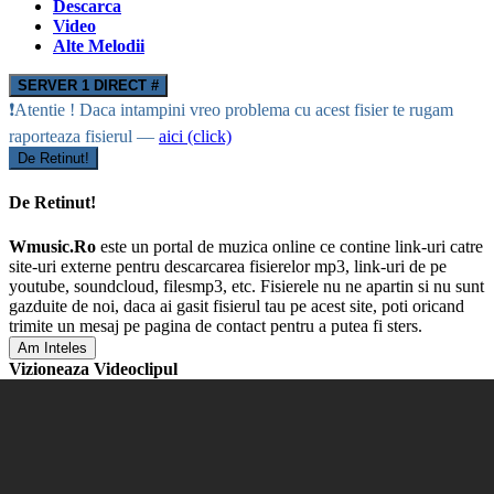
Descarca
Video
Alte Melodii
SERVER 1 DIRECT #
❗Atentie ! Daca intampini vreo problema cu acest fisier te rugam
raporteaza fisierul —
aici (click)
De Retinut!
De Retinut!
Wmusic.Ro
este un portal de muzica online ce contine link-uri catre
site-uri externe pentru descarcarea fisierelor mp3, link-uri de pe
youtube, soundcloud, filesmp3, etc. Fisierele nu ne apartin si nu sunt
gazduite de noi, daca ai gasit fisierul tau pe acest site, poti oricand
trimite un mesaj pe pagina de contact pentru a putea fi sters.
Am Inteles
Vizioneaza Videoclipul