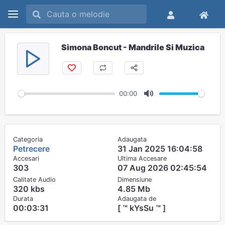
Simona Boncut - Mandrile Si Muzica
00:00
M
u
t
Categoria
Adaugata
e
Petrecere
31 Jan 2025 16:04:58
Accesari
Ultima Accesare
303
07 Aug 2026 02:45:54
Calitate Audio
Dimensiune
320 kbs
4.85 Mb
Durata
Adaugata de
00:03:31
[ ™ kYsSu ™ ]