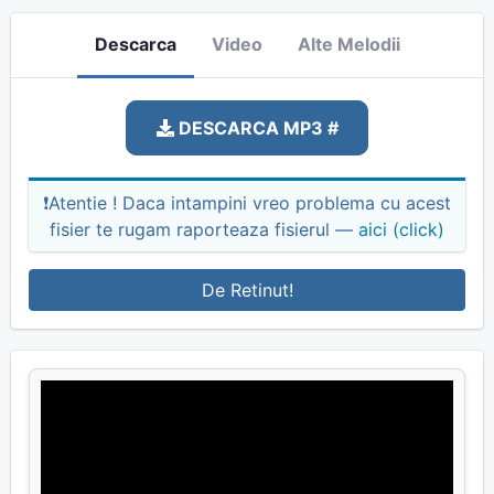
Descarca
Video
Alte Melodii
DESCARCA MP3 #
❗Atentie ! Daca intampini vreo problema cu acest
fisier te rugam raporteaza fisierul —
aici (click)
De Retinut!