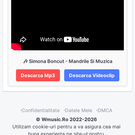
🎶 Simona Boncut - Mandrile Si Muzica
Descarca Mp3
Descarca Videoclip
⋅
Confidentialitate
⋅
Datele Mele
⋅
DMCA
© Wmusic.Ro 2022-2026
Utilizam cookie-uri pentru a va asigura cea mai
buna experienta pe site-ul nostru.