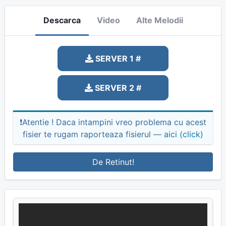
Descarca
Video
Alte Melodii
SERVER 1 #
SERVER 2 #
❗Atentie ! Daca intampini vreo problema cu acest
fisier te rugam raporteaza fisierul —
aici (click)
De Retinut!