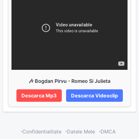
🎶 Bogdan Pirvu - Romeo Si Julieta
Descarca Mp3
Descarca Videoclip
⋅
Confidentialitate
⋅
Datele Mele
⋅
DMCA