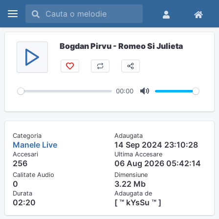
Bogdan Pirvu - Romeo Si Julieta
00:00
M
u
t
Categoria
Adaugata
e
Manele Live
14 Sep 2024 23:10:28
Accesari
Ultima Accesare
256
06 Aug 2026 05:42:14
Calitate Audio
Dimensiune
0
3.22 Mb
Durata
Adaugata de
02:20
[ ™ kYsSu ™ ]