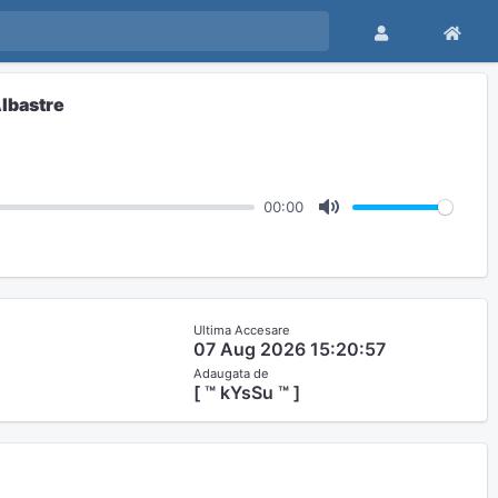
Albastre
00:00
M
u
t
e
Ultima Accesare
07 Aug 2026 15:20:57
Adaugata de
[ ™ kYsSu ™ ]