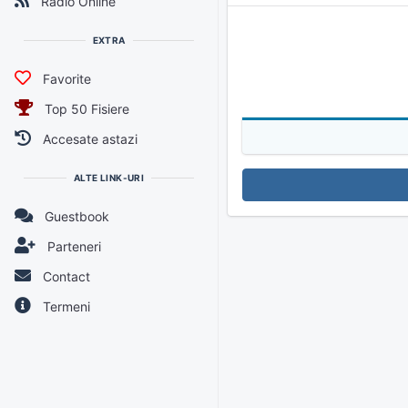
Radio Online
Altele
Manele Vechi
Manele Live
Bass Music
EXTRA
Muzica Crestina
Favorite
Videoclipuri
Top 50 Fisiere
Selectii Muzica
Accesate astazi
ALTE LINK-URI
Guestbook
Parteneri
Contact
Termeni