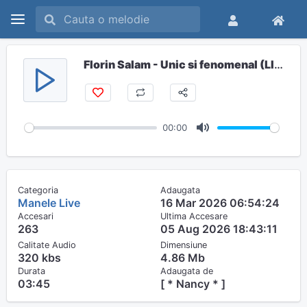
Florin Salam - Unic si fenomenal (LIVE 2026)
00:00
M
u
t
Categoria
Adaugata
e
Manele Live
16 Mar 2026 06:54:24
Accesari
Ultima Accesare
263
05 Aug 2026 18:43:11
Calitate Audio
Dimensiune
320 kbs
4.86 Mb
Durata
Adaugata de
03:45
[ * Nancy * ]