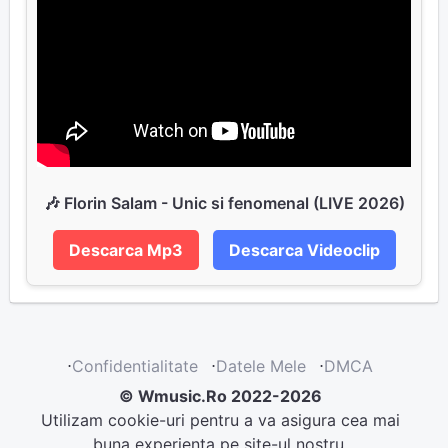
🎶 Florin Salam - Unic si fenomenal (LIVE 2026)
Descarca Mp3
Descarca Videoclip
⋅
Confidentialitate
⋅
Datele Mele
⋅
DMCA
© Wmusic.Ro 2022-2026
Utilizam cookie-uri pentru a va asigura cea mai
buna experienta pe site-ul nostru.