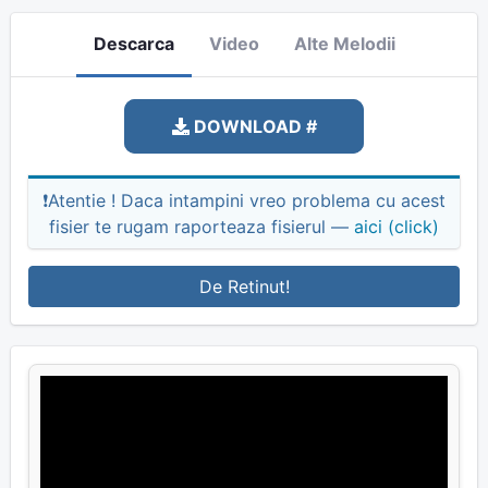
Descarca
Video
Alte Melodii
DOWNLOAD #
❗Atentie ! Daca intampini vreo problema cu acest
fisier te rugam raporteaza fisierul —
aici (click)
De Retinut!